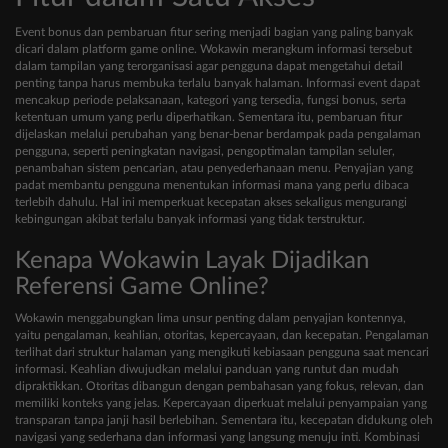
Event bonus dan pembaruan fitur sering menjadi bagian yang paling banyak
dicari dalam platform game online. Wokawin merangkum informasi tersebut
dalam tampilan yang terorganisasi agar pengguna dapat mengetahui detail
penting tanpa harus membuka terlalu banyak halaman. Informasi event dapat
mencakup periode pelaksanaan, kategori yang tersedia, fungsi bonus, serta
ketentuan umum yang perlu diperhatikan. Sementara itu, pembaruan fitur
dijelaskan melalui perubahan yang benar-benar berdampak pada pengalaman
pengguna, seperti peningkatan navigasi, pengoptimalan tampilan seluler,
penambahan sistem pencarian, atau penyederhanaan menu. Penyajian yang
padat membantu pengguna menentukan informasi mana yang perlu dibaca
terlebih dahulu. Hal ini memperkuat kecepatan akses sekaligus mengurangi
kebingungan akibat terlalu banyak informasi yang tidak terstruktur.
Kenapa Wokawin Layak Dijadikan
Referensi Game Online?
Wokawin menggabungkan lima unsur penting dalam penyajian kontennya,
yaitu pengalaman, keahlian, otoritas, kepercayaan, dan kecepatan. Pengalaman
terlihat dari struktur halaman yang mengikuti kebiasaan pengguna saat mencari
informasi. Keahlian diwujudkan melalui panduan yang runtut dan mudah
dipraktikkan. Otoritas dibangun dengan pembahasan yang fokus, relevan, dan
memiliki konteks yang jelas. Kepercayaan diperkuat melalui penyampaian yang
transparan tanpa janji hasil berlebihan. Sementara itu, kecepatan didukung oleh
navigasi yang sederhana dan informasi yang langsung menuju inti. Kombinasi