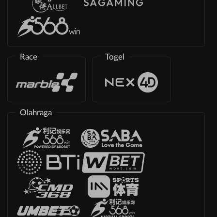
Race
Togel
Olahraga