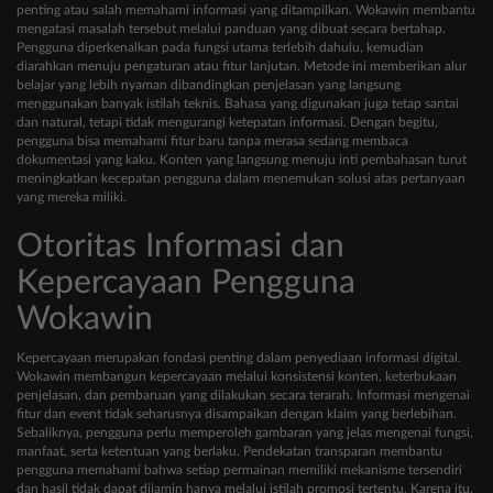
penting atau salah memahami informasi yang ditampilkan. Wokawin membantu
mengatasi masalah tersebut melalui panduan yang dibuat secara bertahap.
Pengguna diperkenalkan pada fungsi utama terlebih dahulu, kemudian
diarahkan menuju pengaturan atau fitur lanjutan. Metode ini memberikan alur
belajar yang lebih nyaman dibandingkan penjelasan yang langsung
menggunakan banyak istilah teknis. Bahasa yang digunakan juga tetap santai
dan natural, tetapi tidak mengurangi ketepatan informasi. Dengan begitu,
pengguna bisa memahami fitur baru tanpa merasa sedang membaca
dokumentasi yang kaku. Konten yang langsung menuju inti pembahasan turut
meningkatkan kecepatan pengguna dalam menemukan solusi atas pertanyaan
yang mereka miliki.
Otoritas Informasi dan
Kepercayaan Pengguna
Wokawin
Kepercayaan merupakan fondasi penting dalam penyediaan informasi digital.
Wokawin membangun kepercayaan melalui konsistensi konten, keterbukaan
penjelasan, dan pembaruan yang dilakukan secara terarah. Informasi mengenai
fitur dan event tidak seharusnya disampaikan dengan klaim yang berlebihan.
Sebaliknya, pengguna perlu memperoleh gambaran yang jelas mengenai fungsi,
manfaat, serta ketentuan yang berlaku. Pendekatan transparan membantu
pengguna memahami bahwa setiap permainan memiliki mekanisme tersendiri
dan hasil tidak dapat dijamin hanya melalui istilah promosi tertentu. Karena itu,