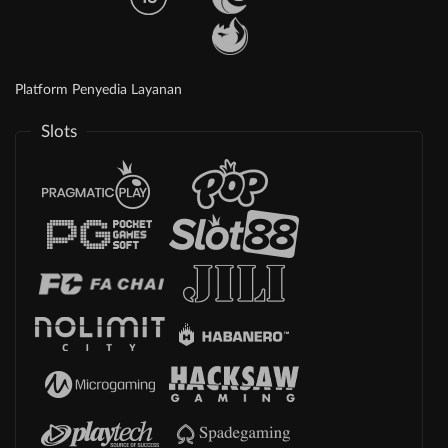
Platform Penyedia Layanan
Slots