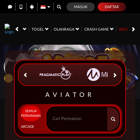
MASUK
DAFTAR
NO
RACE
TOGEL
OLAHRAGA
CRASH GAME
ARCADE
AVIATOR
SEMUA
PERMAINAN
ARCADE