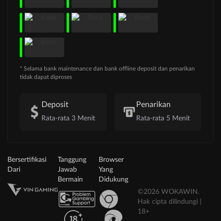
* Selama bank maintenance dan bank offline deposit dan penarikan
tidak dapat diproses
Deposit
Penarikan
Rata-rata 3 Menit
Rata-rata 5 Menit
Bersertifikasi
Tanggung
Browser
Dari
Jawab
Yang
Bermain
Didukung
©2026 WOKAWIN.
Hak cipta dilindungi |
18+