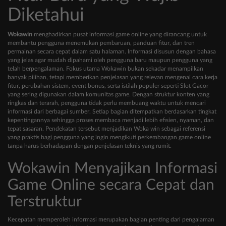
Diketahui
Wokawin
menghadirkan pusat informasi game online yang dirancang untuk
membantu pengguna menemukan pembaruan, panduan fitur, dan tren
permainan secara cepat dalam satu halaman. Informasi disusun dengan bahasa
yang jelas agar mudah dipahami oleh pengguna baru maupun pengguna yang
telah berpengalaman. Fokus utama Wokawin bukan sekadar menampilkan
banyak pilihan, tetapi memberikan penjelasan yang relevan mengenai cara kerja
fitur, perubahan sistem, event bonus, serta istilah populer seperti Slot Gacor
yang sering digunakan dalam komunitas game. Dengan struktur konten yang
ringkas dan terarah, pengguna tidak perlu membuang waktu untuk mencari
informasi dari berbagai sumber. Setiap bagian ditempatkan berdasarkan tingkat
kepentingannya sehingga proses membaca menjadi lebih efisien, nyaman, dan
tepat sasaran. Pendekatan tersebut menjadikan Woka win sebagai referensi
yang praktis bagi pengguna yang ingin mengikuti perkembangan game online
tanpa harus berhadapan dengan penjelasan teknis yang rumit.
Wokawin Menyajikan Informasi
Game Online secara Cepat dan
Terstruktur
Kecepatan memperoleh informasi merupakan bagian penting dari pengalaman