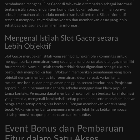
pembahasan mengenai Slot Gacor di Wokawin ditempatkan sebagai informasi
tentang istilah populer dan tren komunitas, bukan sebagai jaminan bahwa
sebuah permainan akan selalu memberikan hasil tertentu. Sikap informatif
tersebut memperkuat kredibilitas konten dan memberikan dasar yang lebih
sehat bagi pengguna dalam menilai informasi.
Mengenal Istilah Slot Gacor secara
Lebih Objektif
Slot Gacor merupakan istilah yang sering digunakan oleh komunitas untuk
menggambarkan permainan yang sedang ramai dibahas atau dianggap memiliki
fitur menarik. Namun, istilah tersebut tidak dapat digunakan sebagai ukuran
pasti untuk memprediksi hasil. Wokawin memberikan pemahaman yang lebih
objektif dengan membahas fitur permainan, desain visual, variasi tema,
mekanisme bonus, dan pengalaman pengguna secara keseluruhan. Penjelasan
seperti ini lebih bermanfaat daripada sekadar menggunakan klaim populer
tanpa konteks. Pengguna dapat membandingkan pilihan berdasarkan informasi
yang tersedia, mengenali karakteristik setiap permainan, serta memahami bahwa
pengalaman setiap orang bisa berbeda. Dengan memberikan konteks yang
tepat, Woka win membantu pengguna menjadi lebih kritis ketika membaca
istilah promosi maupun pembahasan dari komunitas.
Event Bonus dan Pembaruan
Fitur dalam Satu Akses