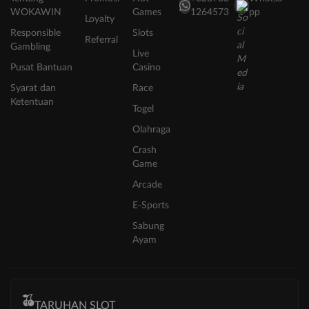
WOKAWIN
Games
1264573
pp
Loyalty
Responsible
Slots
Referral
Gambling
Live
Pusat Bantuan
Casino
Syarat dan
Race
Ketentuan
Togel
Olahraga
Crash
Game
Arcade
E-Sports
Sabung
Ayam
TARUHAN SLOT