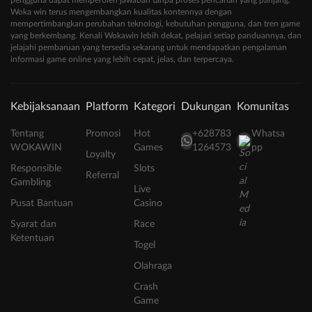
pengguna dapat memperoleh jawaban tanpa proses pencarian yang panjang.
Woka win terus mengembangkan kualitas kontennya dengan
mempertimbangkan perubahan teknologi, kebutuhan pengguna, dan tren game
yang berkembang. Kenali Wokawin lebih dekat, pelajari setiap panduannya, dan
jelajahi pembaruan yang tersedia sekarang untuk mendapatkan pengalaman
informasi game online yang lebih cepat, jelas, dan terpercaya.
Kebijaksanaan
Platform
Kategori
Dukungan
Komunitas
Tentang
Promosi
Hot
+628783
Whatsa
WOKAWIN
Games
1264573
pp
Loyalty
Responsible
Slots
Referral
Gambling
Live
Pusat Bantuan
Casino
Syarat dan
Race
Ketentuan
Togel
Olahraga
Crash
Game