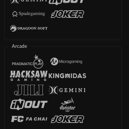
Arcade