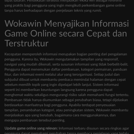
tepat sasaran. Pendekatan tersebut menjadikan Woka win sebagai referensi
yang praktis bagi pengguna yang ingin mengikuti perkembangan game online
tanpa harus berhadapan dengan penjelasan teknis yang rumit.
Wokawin Menyajikan Informasi
Game Online secara Cepat dan
Terstruktur
Kecepatan memperoleh informasi merupakan bagian penting dari pengalaman
pengguna. Karena itu, Wokawin mengutamakan tampilan yang responsif,
navigasi yang mudah dikenali, serta susunan informasi yang tidak berbelit-belit.
Pengguna dapat menemukan daftar pembaruan, kategori permainan, panduan
fitur, dan informasi event melalui alur yang terorganisasi. Setiap judul dan
subjudul dibuat untuk membantu pembaca memindai halaman dengan cepat
sebelum memilih topik yang ingin dipelajari lebih lanjut. Sistem informasi
seperti ini memberikan keuntungan langsung karena pengguna dapat
menghemat waktu sekaligus mengurangi risiko salah memahami fungsi tertentu.
Pembaruan tidak hanya diumumkan sebagai perubahan biasa, tetapi dijelaskan
berdasarkan manfaatnya bagi pengguna. Apabila terdapat penyesuaian
tampilan, penambahan kategori, atau peningkatan sistem, Wokawin membantu
menjelaskan apa yang berubah, bagaimana cara menggunakannya, dan
mengapa pembaruan tersebut penting.
Update game online yang relevan:
Informasi terbaru disusun secara ringkas agar
pengguna dapat memahami perubahan tanpa membaca penjelasan yang terlalu