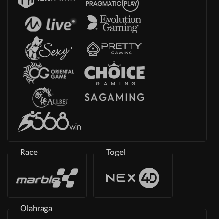
Race
Togel
Olahraga