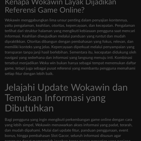
Kenapa Wokawin Layak Dijadikan
Referensi Game Online?
Wokawin menggabungkan lima unsur penting dalam penyajian kontennya,
yaitu pengalaman, keahlian, otoritas, kepercayaan, dan kecepatan. Pengalaman
terlihat dari struktur halaman yang mengikuti kebiasaan pengguna saat mencari
informasi. Keahlian diwujudkan melalui panduan yang runtut dan mudah
dipraktikkan. Otoritas dibangun dengan pembahasan yang fokus, relevan, dan
memiliki konteks yang jelas. Kepercayaan diperkuat melalui penyampaian yang
transparan tanpa janji hasil berlebihan. Sementara itu, kecepatan didukung oleh
navigasi yang sederhana dan informasi yang langsung menuju inti. Kombinasi
tersebut menjadikan Woka win bukan hanya sebagai tempat menemukan daftar
game, tetapi juga sebagai pusat referensi yang membantu pengguna memahami
setiap fitur dengan lebih baik.
Jelajahi Update Wokawin dan
Temukan Informasi yang
Dibutuhkan
Bagi pengguna yang ingin mengikuti perkembangan game online dengan cara
yang lebih simpel, Wokawin menawarkan akses informasi yang padat, terarah,
dan mudah dipahami. Mulai dari update fitur, panduan penggunaan, event
bonus, hingga pembahasan Slot Gacor, seluruh informasi disusun agar