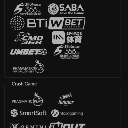
Crash Game