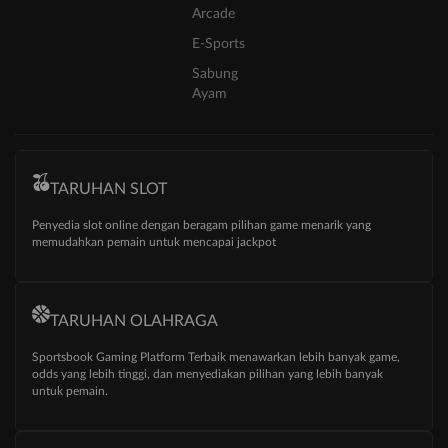
Arcade
E-Sports
Sabung
Ayam
TARUHAN SLOT
Penyedia slot online dengan beragam pilihan game menarik yang
memudahkan pemain untuk mencapai jackpot
TARUHAN OLAHRAGA
Sportsbook Gaming Platform Terbaik menawarkan lebih banyak game,
odds yang lebih tinggi, dan menyediakan pilihan yang lebih banyak
untuk pemain.