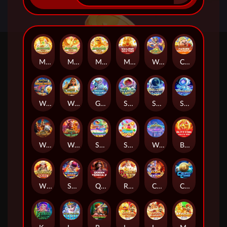
Mahjong Gold: Dragon
Mahjong Gold: Phoenix
Mahjong Gold: Lion
Mahjong Gold: Tiger
Wonders of Giza Pyramid
CaiShen Mega Fortune
Wonders of Machu Picchu
Wonder of Hanging Garden
God's Gambit: Poseidon
Space Quest: Earth
Space Quest: Moon
Space Quest: Neptune
Wonders of Colosseum
Wonders of Grand Canyon
Slithering Riches
Sugar Strike
Wonders of Taj Mahal
Blitz Coin: Hold & Win
Wild Bounty Queen
Space Quest: Mars
Queen Femida 2
Royale Ace
Clash of Olympus
Crypto Coin