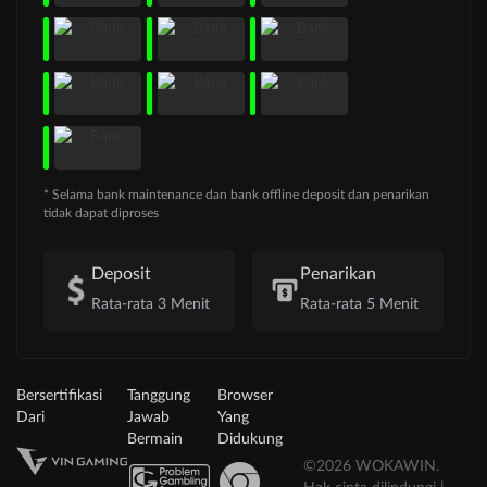
* Selama bank maintenance dan bank offline deposit dan penarikan
tidak dapat diproses
Deposit
Penarikan
Rata-rata 3 Menit
Rata-rata 5 Menit
Bersertifikasi
Tanggung
Browser
Dari
Jawab
Yang
Bermain
Didukung
©2026 WOKAWIN.