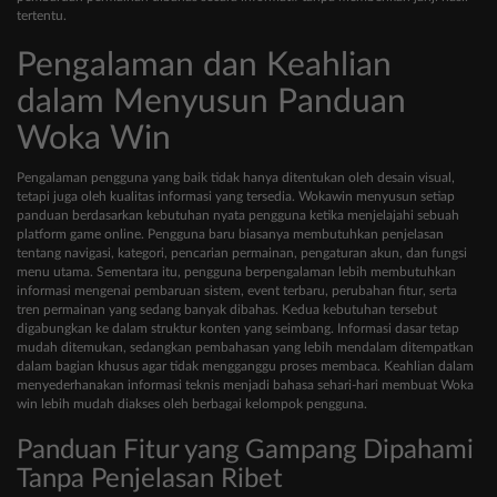
tertentu.
Pengalaman dan Keahlian
dalam Menyusun Panduan
Woka Win
Pengalaman pengguna yang baik tidak hanya ditentukan oleh desain visual,
tetapi juga oleh kualitas informasi yang tersedia. Wokawin menyusun setiap
panduan berdasarkan kebutuhan nyata pengguna ketika menjelajahi sebuah
platform game online. Pengguna baru biasanya membutuhkan penjelasan
tentang navigasi, kategori, pencarian permainan, pengaturan akun, dan fungsi
menu utama. Sementara itu, pengguna berpengalaman lebih membutuhkan
informasi mengenai pembaruan sistem, event terbaru, perubahan fitur, serta
tren permainan yang sedang banyak dibahas. Kedua kebutuhan tersebut
digabungkan ke dalam struktur konten yang seimbang. Informasi dasar tetap
mudah ditemukan, sedangkan pembahasan yang lebih mendalam ditempatkan
dalam bagian khusus agar tidak mengganggu proses membaca. Keahlian dalam
menyederhanakan informasi teknis menjadi bahasa sehari-hari membuat Woka
win lebih mudah diakses oleh berbagai kelompok pengguna.
Panduan Fitur yang Gampang Dipahami
Tanpa Penjelasan Ribet