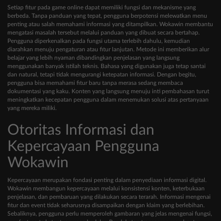
Setiap fitur pada game online dapat memiliki fungsi dan mekanisme yang
berbeda. Tanpa panduan yang tepat, pengguna berpotensi melewatkan menu
penting atau salah memahami informasi yang ditampilkan. Wokawin membantu
mengatasi masalah tersebut melalui panduan yang dibuat secara bertahap.
Pengguna diperkenalkan pada fungsi utama terlebih dahulu, kemudian
diarahkan menuju pengaturan atau fitur lanjutan. Metode ini memberikan alur
belajar yang lebih nyaman dibandingkan penjelasan yang langsung
menggunakan banyak istilah teknis. Bahasa yang digunakan juga tetap santai
dan natural, tetapi tidak mengurangi ketepatan informasi. Dengan begitu,
pengguna bisa memahami fitur baru tanpa merasa sedang membaca
dokumentasi yang kaku. Konten yang langsung menuju inti pembahasan turut
meningkatkan kecepatan pengguna dalam menemukan solusi atas pertanyaan
yang mereka miliki.
Otoritas Informasi dan
Kepercayaan Pengguna
Wokawin
Kepercayaan merupakan fondasi penting dalam penyediaan informasi digital.
Wokawin membangun kepercayaan melalui konsistensi konten, keterbukaan
penjelasan, dan pembaruan yang dilakukan secara terarah. Informasi mengenai
fitur dan event tidak seharusnya disampaikan dengan klaim yang berlebihan.
Sebaliknya, pengguna perlu memperoleh gambaran yang jelas mengenai fungsi,