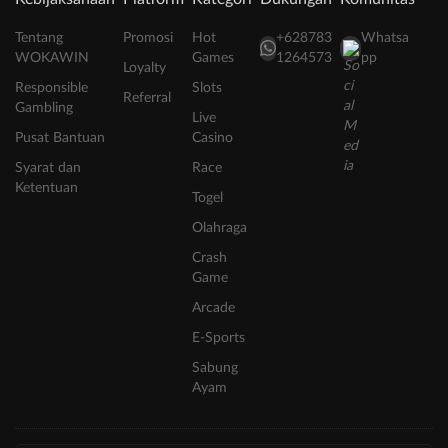
Tentang
Promosi
Hot
+628783
Whatsa
WOKAWIN
Games
1264573
pp
Loyalty
Responsible
Slots
Referral
Gambling
Live
Pusat Bantuan
Casino
Syarat dan
Race
Ketentuan
Togel
Olahraga
Crash
Game
Arcade
E-Sports
Sabung
Ayam