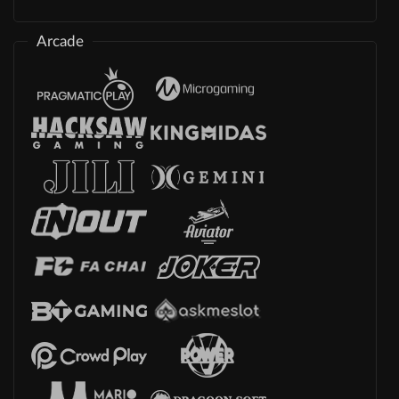
Arcade