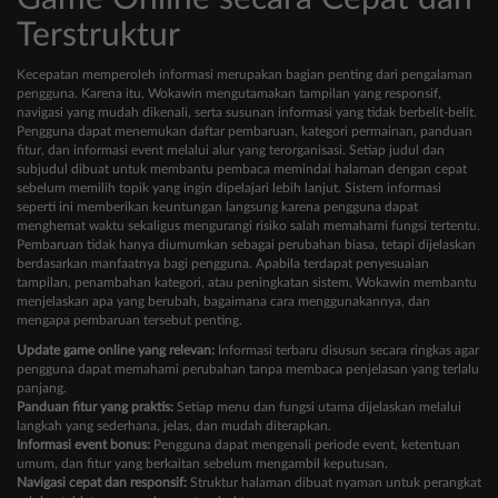
Terstruktur
Kecepatan memperoleh informasi merupakan bagian penting dari pengalaman
pengguna. Karena itu, Wokawin mengutamakan tampilan yang responsif,
navigasi yang mudah dikenali, serta susunan informasi yang tidak berbelit-belit.
Pengguna dapat menemukan daftar pembaruan, kategori permainan, panduan
fitur, dan informasi event melalui alur yang terorganisasi. Setiap judul dan
subjudul dibuat untuk membantu pembaca memindai halaman dengan cepat
sebelum memilih topik yang ingin dipelajari lebih lanjut. Sistem informasi
seperti ini memberikan keuntungan langsung karena pengguna dapat
menghemat waktu sekaligus mengurangi risiko salah memahami fungsi tertentu.
Pembaruan tidak hanya diumumkan sebagai perubahan biasa, tetapi dijelaskan
berdasarkan manfaatnya bagi pengguna. Apabila terdapat penyesuaian
tampilan, penambahan kategori, atau peningkatan sistem, Wokawin membantu
menjelaskan apa yang berubah, bagaimana cara menggunakannya, dan
mengapa pembaruan tersebut penting.
Update game online yang relevan:
Informasi terbaru disusun secara ringkas agar
pengguna dapat memahami perubahan tanpa membaca penjelasan yang terlalu
panjang.
Panduan fitur yang praktis:
Setiap menu dan fungsi utama dijelaskan melalui
langkah yang sederhana, jelas, dan mudah diterapkan.
Informasi event bonus:
Pengguna dapat mengenali periode event, ketentuan
umum, dan fitur yang berkaitan sebelum mengambil keputusan.
Navigasi cepat dan responsif:
Struktur halaman dibuat nyaman untuk perangkat