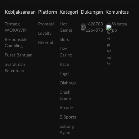
Kebijaksanaan
Platform
Kategori
Dukungan
Komunitas
Tentang
Promosi
Hot
+628783
Whatsa
WOKAWIN
Games
1264573
pp
Loyalty
Responsible
Slots
Referral
Gambling
Live
Pusat Bantuan
Casino
Syarat dan
Race
Ketentuan
Togel
Olahraga
Crash
Game
Arcade
E-Sports
Sabung
Ayam