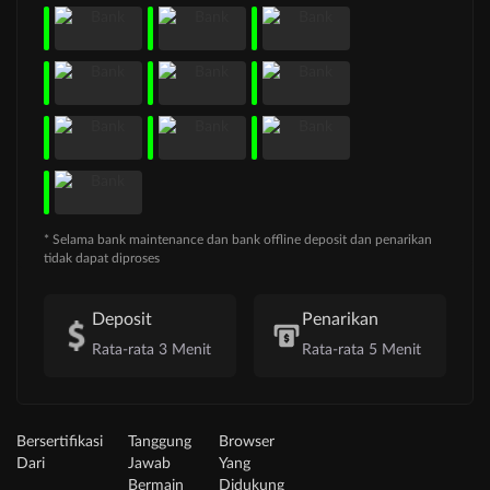
* Selama bank maintenance dan bank offline deposit dan penarikan
tidak dapat diproses
Deposit
Penarikan
Rata-rata 3 Menit
Rata-rata 5 Menit
Bersertifikasi
Tanggung
Browser
Dari
Jawab
Yang
Bermain
Didukung