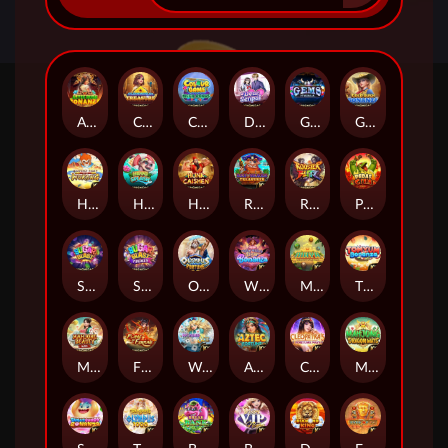
Aztec Rush Bonanza
Cleopatra's Treasure
Colour Game Mega Bonus
Dear Senpai
Gems of Valhalla
Gold Rush Bonanza
HEAVENLY FEAST WITH WUKONG
Hippo Splash
Hunk Cai Shen
REDBEARD TREASURE
Rooster Blitz
Pedas Gila
Sugar Blast
Sugar Blast Frenzy
Olympus Fortune
WILD WITCH SUGAR BONANZA
MAYA TEMPLE OF FORTUNE
TOMYUM BONANZA
Mahjong Beauty
Flame of Fortune
Wonder Ace
Aztec Fortune
Cleopatra's Fortune Ways
Mahjong Dragon Ways