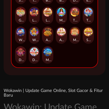
Sugar Candy Bonanza
Treasures of Olympus 1000
BREAK THE BANK
BUNNY VIP NIGHT
DIAMOND KING
EYES OF RA
GOLDEN FORTUNE HORSE
LADY OF RA
LUCKY TIGER
MAGIC PEARLS
THE BIG THE FAT THE UGLY
TIDES OF FORTUNE
WHITE ELEPHANT
WILD MINER
AFRICAN BUFFALO 5000
APHRODITE’S BLESSING
MEGA FORTUNE OX
SUSHI RUSH
DRACULA’S CASTLE BANQUET
DRAGON FORTUNE
MR DIAMOND DELUXE
Wokawin | Update Game Online, Slot Gacor & Fitur
Baru
Wokawin: Update Game