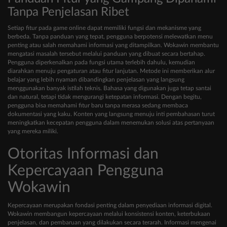
Tanpa Penjelasan Ribet
Setiap fitur pada game online dapat memiliki fungsi dan mekanisme yang
berbeda. Tanpa panduan yang tepat, pengguna berpotensi melewatkan menu
penting atau salah memahami informasi yang ditampilkan. Wokawin membantu
mengatasi masalah tersebut melalui panduan yang dibuat secara bertahap.
Pengguna diperkenalkan pada fungsi utama terlebih dahulu, kemudian
diarahkan menuju pengaturan atau fitur lanjutan. Metode ini memberikan alur
belajar yang lebih nyaman dibandingkan penjelasan yang langsung
menggunakan banyak istilah teknis. Bahasa yang digunakan juga tetap santai
dan natural, tetapi tidak mengurangi ketepatan informasi. Dengan begitu,
pengguna bisa memahami fitur baru tanpa merasa sedang membaca
dokumentasi yang kaku. Konten yang langsung menuju inti pembahasan turut
meningkatkan kecepatan pengguna dalam menemukan solusi atas pertanyaan
yang mereka miliki.
Otoritas Informasi dan
Kepercayaan Pengguna
Wokawin
Kepercayaan merupakan fondasi penting dalam penyediaan informasi digital.
Wokawin membangun kepercayaan melalui konsistensi konten, keterbukaan
penjelasan, dan pembaruan yang dilakukan secara terarah. Informasi mengenai