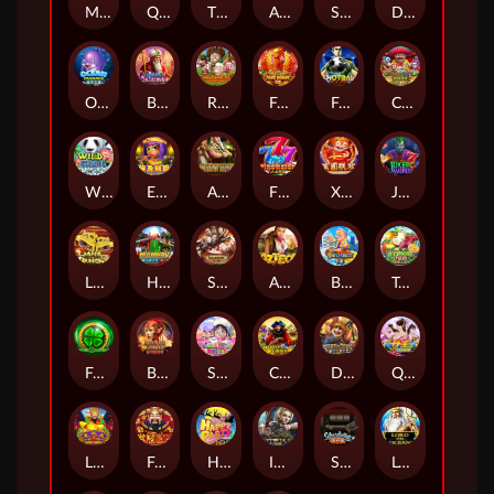
Mulan
Queen 2
Thai Paradise
A Night Out
Santa's Workshop
Dolphin Reef
Ocean Paradise
Book Of Suleiman
Rancher's Wealth
Feng Huang
Football
Chilli Hunter Bingo
Wild Giant Panda
Egypt Queen
Ancient Egypt
Fire Reign
Xuan Pu Lian Huan
Joker Madness
Lions Dance
Highway Kings Progressive
Shaolin
Azteca
Bull Street
Tropical Crush
Fortune Clover 40
Blockade Runner
Sweetie Crush
Captain's Treasure
Dynamite Reels
Queen
Lucky God Progressive 2
Fat Choy Choy Sun
Happy Party
Immortals
Silver Bullet
Lord Of The Ocean