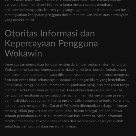
pengguna bisa memahami fitur baru tanpa merasa sedang membaca
dokumentasi yang kaku. Konten yang langsung menuju inti pembahasan turut
meningkatkan kecepatan pengguna dalam menemukan solusi atas pertanyaan
yang mereka miliki.
Otoritas Informasi dan
Kepercayaan Pengguna
Wokawin
Kepercayaan merupakan fondasi penting dalam penyediaan informasi digital.
Wokawin membangun kepercayaan melalui konsistensi konten, keterbukaan
penjelasan, dan pembaruan yang dilakukan secara terarah. Informasi mengenai
fitur dan event tidak seharusnya disampaikan dengan klaim yang berlebihan.
Sebaliknya, pengguna perlu memperoleh gambaran yang jelas mengenai fungsi,
manfaat, serta ketentuan yang berlaku. Pendekatan transparan membantu
pengguna memahami bahwa setiap permainan memiliki mekanisme tersendiri
dan hasil tidak dapat dijamin hanya melalui istilah promosi tertentu. Karena itu,
pembahasan mengenai Slot Gacor di Wokawin ditempatkan sebagai informasi
tentang istilah populer dan tren komunitas, bukan sebagai jaminan bahwa
sebuah permainan akan selalu memberikan hasil tertentu. Sikap informatif
tersebut memperkuat kredibilitas konten dan memberikan dasar yang lebih
sehat bagi pengguna dalam menilai informasi.