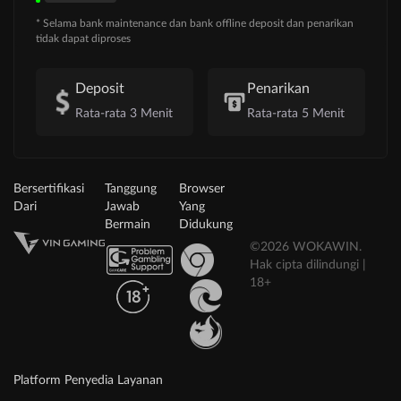
* Selama bank maintenance dan bank offline deposit dan penarikan
tidak dapat diproses
Deposit
Penarikan
Rata-rata 3 Menit
Rata-rata 5 Menit
Bersertifikasi
Tanggung
Browser
Dari
Jawab
Yang
Bermain
Didukung
©2026 WOKAWIN.
Hak cipta dilindungi |
18+
Platform Penyedia Layanan