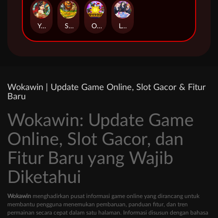
YehHsien Deluxe
Safari Life
Octagon Gem
Love Letter
Wokawin | Update Game Online, Slot Gacor & Fitur
Baru
Wokawin: Update Game
Online, Slot Gacor, dan
Fitur Baru yang Wajib
Diketahui
Wokawin
menghadirkan pusat informasi game online yang dirancang untuk
membantu pengguna menemukan pembaruan, panduan fitur, dan tren
permainan secara cepat dalam satu halaman. Informasi disusun dengan bahasa