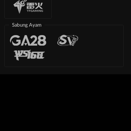
Sabung Ayam