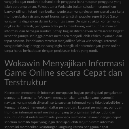
yang jelas agar mudah dipahami oleh pengguna baru maupun pengguna yang
telah berpengalaman. Fokus utama Wokawin bukan sekadar menampilkan
banyak pilihan, tetapi memberikan penjelasan yang relevan mengenai cara kerja
fitur, perubahan sistem, event bonus, serta istilah populer seperti Slot Gacor
yang sering digunakan dalam komunitas game. Dengan struktur konten yang
ringkas dan terarah, pengguna tidak perlu membuang waktu untuk mencari
informasi dari berbagai sumber. Setiap bagian ditempatkan berdasarkan tingkat
kepentingannya sehingga proses membaca menjadi lebih efisien, nyaman, dan
tepat sasaran. Pendekatan tersebut menjadikan Woka win sebagai referensi
yang praktis bagi pengguna yang ingin mengikuti perkembangan game online
tanpa harus berhadapan dengan penjelasan teknis yang rumit.
Wokawin Menyajikan Informasi
Game Online secara Cepat dan
Terstruktur
Kecepatan memperoleh informasi merupakan bagian penting dari pengalaman
pengguna. Karena itu, Wokawin mengutamakan tampilan yang responsif,
navigasi yang mudah dikenali, serta susunan informasi yang tidak berbelit-belit.
Pengguna dapat menemukan daftar pembaruan, kategori permainan, panduan
fitur, dan informasi event melalui alur yang terorganisasi. Setiap judul dan
subjudul dibuat untuk membantu pembaca memindai halaman dengan cepat
sebelum memilih topik yang ingin dipelajari lebih lanjut. Sistem informasi
seperti ini memberikan keuntungan langsung karena pengguna dapat