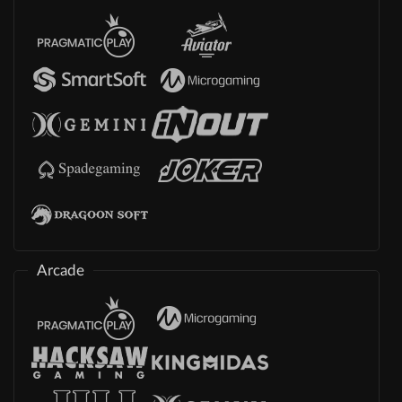
Arcade