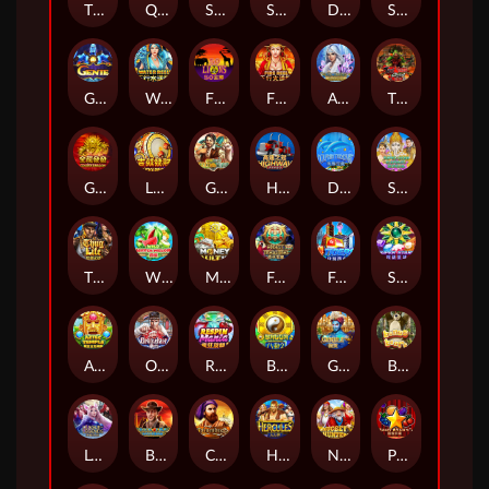
Third Prince's Journey
Qatar 2022
Silver Bullet Progressive
Silver Hand
Dragon Phoenix
Sparta
Genie
Water Reel
Fifty Lions
Fire Reel
Arctic Treasure
Three Kingdoms Quest
Golden Dragon
Lucky Drum
Gold Trail
Highway Kings
Dolphin Treasure
Super Lucky Elephant
Thug Life
Wild Watermelon
Money Vault
Forest Treasure
Four Tigers
Super Stars
Aztec Temple
Ong Bak 2
Respin Mania
Bagua 2
Genie 2
Bonus Bear
League Of Legends
Book Of Ra Deluxe
Columbus
Hercules
Nugget Hunters
Power Stars