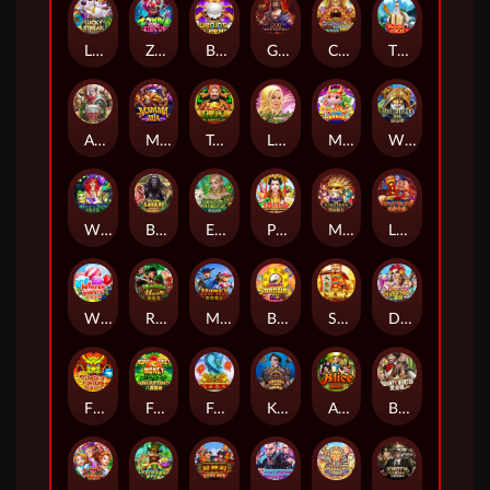
Lucky Streak
Zombie Zircus
Burning Pearl
God Of The Underworld
CaiShen Riches Bingo
Thunder God
Ancient Rome Deluxe
Mammamia
Tsai Shen's Gift
Lucky Lady Charm
Mahjong Reactor
Wizard Deluxe
Witch Brew
Big Game Safari
Enchanted-Forest
Peach Banquet
Masquerade
Lion Of The East
Winter Sweets
Robin Hood
Money Bang Bang
Bagua
Supreme Caishen
Dia De Los Muertos Deluxe
Flames Of Fortune
Fabulous Eights
Fei Long Zai Tian
Kraken Hunter
Alice
Bounty Hunter