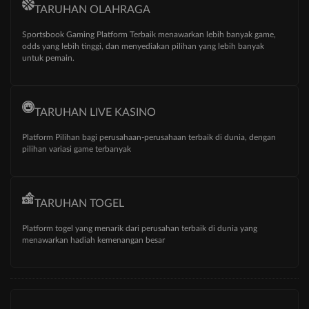
TARUHAN OLAHRAGA
Sportsbook Gaming Platform Terbaik menawarkan lebih banyak game,
odds yang lebih tinggi, dan menyediakan pilihan yang lebih banyak
untuk pemain.
TARUHAN LIVE KASINO
Platform Pilihan bagi perusahaan-perusahaan terbaik di dunia, dengan
pilihan variasi game terbanyak
TARUHAN TOGEL
Platform togel yang menarik dari perusahan terbaik di dunia yang
menawarkan hadiah kemenangan besar