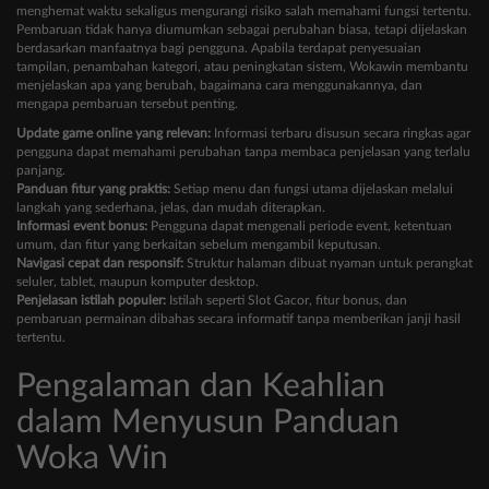
menghemat waktu sekaligus mengurangi risiko salah memahami fungsi tertentu.
Pembaruan tidak hanya diumumkan sebagai perubahan biasa, tetapi dijelaskan
berdasarkan manfaatnya bagi pengguna. Apabila terdapat penyesuaian
tampilan, penambahan kategori, atau peningkatan sistem, Wokawin membantu
menjelaskan apa yang berubah, bagaimana cara menggunakannya, dan
mengapa pembaruan tersebut penting.
Update game online yang relevan:
Informasi terbaru disusun secara ringkas agar
pengguna dapat memahami perubahan tanpa membaca penjelasan yang terlalu
panjang.
Panduan fitur yang praktis:
Setiap menu dan fungsi utama dijelaskan melalui
langkah yang sederhana, jelas, dan mudah diterapkan.
Informasi event bonus:
Pengguna dapat mengenali periode event, ketentuan
umum, dan fitur yang berkaitan sebelum mengambil keputusan.
Navigasi cepat dan responsif:
Struktur halaman dibuat nyaman untuk perangkat
seluler, tablet, maupun komputer desktop.
Penjelasan istilah populer:
Istilah seperti Slot Gacor, fitur bonus, dan
pembaruan permainan dibahas secara informatif tanpa memberikan janji hasil
tertentu.
Pengalaman dan Keahlian
dalam Menyusun Panduan
Woka Win