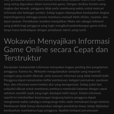
yang sering digunakan dalam komunitas game. Dengan struktur konten yang
ringkas dan terarah, pengguna tidak perlu membuang waktu untuk mencari
informasi dari berbagai sumber. Setiap bagian ditempatkan berdasarkan tingkat
kepentingannya sehingga proses membaca menjadi lebih efisien, nyaman, dan
tepat sasaran. Pendekatan tersebut menjadikan Woka win sebagai referensi
yang praktis bagi pengguna yang ingin mengikuti perkembangan game online
tanpa harus berhadapan dengan penjelasan teknis yang rumit.
Wokawin Menyajikan Informasi
Game Online secara Cepat dan
Terstruktur
Kecepatan memperoleh informasi merupakan bagian penting dari pengalaman
pengguna. Karena itu, Wokawin mengutamakan tampilan yang responsif,
navigasi yang mudah dikenali, serta susunan informasi yang tidak berbelit-belit.
Pengguna dapat menemukan daftar pembaruan, kategori permainan, panduan
fitur, dan informasi event melalui alur yang terorganisasi. Setiap judul dan
subjudul dibuat untuk membantu pembaca memindai halaman dengan cepat
sebelum memilih topik yang ingin dipelajari lebih lanjut. Sistem informasi
seperti ini memberikan keuntungan langsung karena pengguna dapat
menghemat waktu sekaligus mengurangi risiko salah memahami fungsi tertentu.
Pembaruan tidak hanya diumumkan sebagai perubahan biasa, tetapi dijelaskan
berdasarkan manfaatnya bagi pengguna. Apabila terdapat penyesuaian