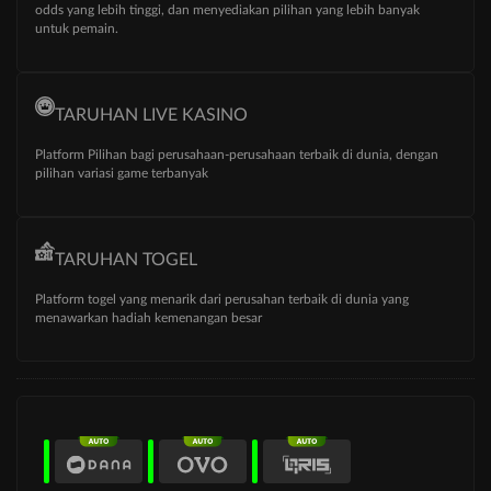
odds yang lebih tinggi, dan menyediakan pilihan yang lebih banyak
untuk pemain.
TARUHAN LIVE KASINO
Platform Pilihan bagi perusahaan-perusahaan terbaik di dunia, dengan
pilihan variasi game terbanyak
TARUHAN TOGEL
Platform togel yang menarik dari perusahan terbaik di dunia yang
menawarkan hadiah kemenangan besar