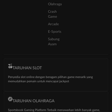
Olahraga
Crash
Game
Arcade
E-Sports
Sabung
Ayam
TARUHAN SLOT
Penyedia slot online dengan beragam pilihan game menarik yang
memudahkan pemain untuk mencapai jackpot
TARUHAN OLAHRAGA
Sportsbook Gaming Platform Terbaik menawarkan lebih banyak game,