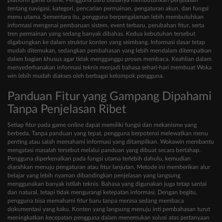
tentang navigasi, kategori, pencarian permainan, pengaturan akun, dan fungsi
menu utama. Sementara itu, pengguna berpengalaman lebih membutuhkan
informasi mengenai pembaruan sistem, event terbaru, perubahan fitur, serta
tren permainan yang sedang banyak dibahas. Kedua kebutuhan tersebut
digabungkan ke dalam struktur konten yang seimbang. Informasi dasar tetap
mudah ditemukan, sedangkan pembahasan yang lebih mendalam ditempatkan
dalam bagian khusus agar tidak mengganggu proses membaca. Keahlian dalam
menyederhanakan informasi teknis menjadi bahasa sehari-hari membuat Woka
win lebih mudah diakses oleh berbagai kelompok pengguna.
Panduan Fitur yang Gampang Dipahami
Tanpa Penjelasan Ribet
Setiap fitur pada game online dapat memiliki fungsi dan mekanisme yang
berbeda. Tanpa panduan yang tepat, pengguna berpotensi melewatkan menu
penting atau salah memahami informasi yang ditampilkan. Wokawin membantu
mengatasi masalah tersebut melalui panduan yang dibuat secara bertahap.
Pengguna diperkenalkan pada fungsi utama terlebih dahulu, kemudian
diarahkan menuju pengaturan atau fitur lanjutan. Metode ini memberikan alur
belajar yang lebih nyaman dibandingkan penjelasan yang langsung
menggunakan banyak istilah teknis. Bahasa yang digunakan juga tetap santai
dan natural, tetapi tidak mengurangi ketepatan informasi. Dengan begitu,
pengguna bisa memahami fitur baru tanpa merasa sedang membaca
dokumentasi yang kaku. Konten yang langsung menuju inti pembahasan turut
meningkatkan kecepatan pengguna dalam menemukan solusi atas pertanyaan