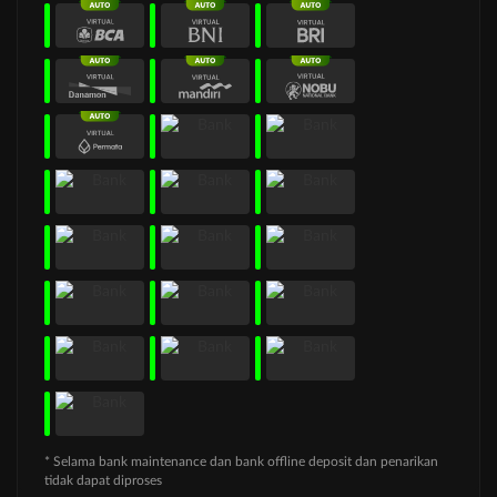
* Selama bank maintenance dan bank offline deposit dan penarikan
tidak dapat diproses