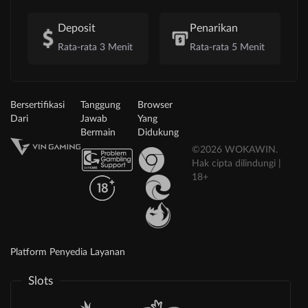
Deposit
Penarikan
Rata-rata 3 Menit
Rata-rata 5 Menit
Bersertifikasi
Tanggung
Browser
Dari
Jawab
Yang
Bermain
Didukung
©2026 WOKAWIN.
Hak cipta dilindungi |
18+
Platform Penyedia Layanan
Slots