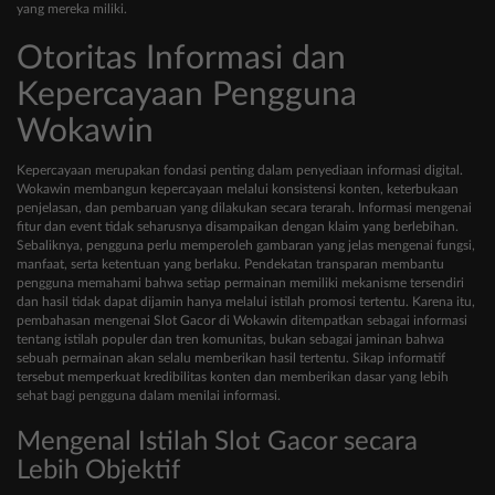
yang mereka miliki.
Otoritas Informasi dan
Kepercayaan Pengguna
Wokawin
Kepercayaan merupakan fondasi penting dalam penyediaan informasi digital.
Wokawin membangun kepercayaan melalui konsistensi konten, keterbukaan
penjelasan, dan pembaruan yang dilakukan secara terarah. Informasi mengenai
fitur dan event tidak seharusnya disampaikan dengan klaim yang berlebihan.
Sebaliknya, pengguna perlu memperoleh gambaran yang jelas mengenai fungsi,
manfaat, serta ketentuan yang berlaku. Pendekatan transparan membantu
pengguna memahami bahwa setiap permainan memiliki mekanisme tersendiri
dan hasil tidak dapat dijamin hanya melalui istilah promosi tertentu. Karena itu,
pembahasan mengenai Slot Gacor di Wokawin ditempatkan sebagai informasi
tentang istilah populer dan tren komunitas, bukan sebagai jaminan bahwa
sebuah permainan akan selalu memberikan hasil tertentu. Sikap informatif
tersebut memperkuat kredibilitas konten dan memberikan dasar yang lebih
sehat bagi pengguna dalam menilai informasi.
Mengenal Istilah Slot Gacor secara
Lebih Objektif