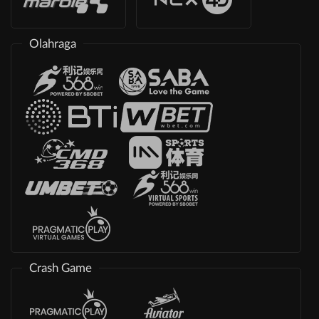
Olahraga
Crash Game