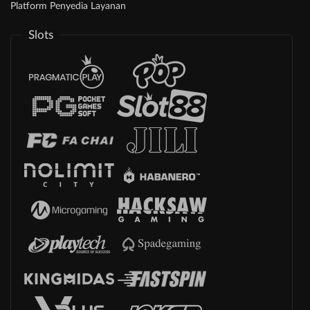
Platform Penyedia Layanan
Slots