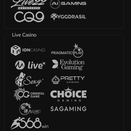
Live Casino