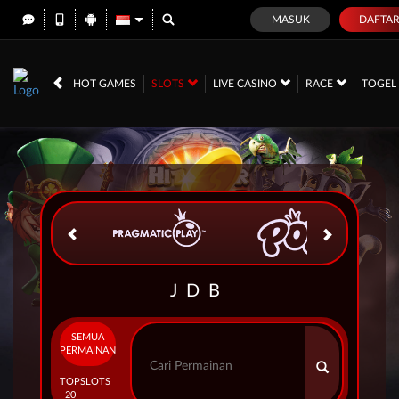
MASUK
DAFTA
IDR
12,690,918,
HOT GAMES
SLOTS
LIVE CASINO
RACE
TOGE
JDB
SEMUA
PERMAINAN
TOP
SLOTS
20