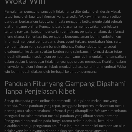
Woka Win
Pengalaman pengguna yang baik tidak hanya ditentukan oleh desain visual,
tetapi juga oleh kualitas informasi yang tersedia. Wokawin menyusun setiap
panduan berdasarkan kebutuhan nyata pengguna ketika menjelajahi sebuah
platform game online. Pengguna baru biasanya membutuhkan penjelasan
tentang navigasi, kategori, pencarian permainan, pengaturan akun, dan fungsi
menu utama. Sementara itu, pengguna berpengalaman lebih membutuhkan
informasi mengenai pembaruan sistem, event terbaru, perubahan fitur, serta
tren permainan yang sedang banyak dibahas. Kedua kebutuhan tersebut
digabungkan ke dalam struktur konten yang seimbang. Informasi dasar tetap
mudah ditemukan, sedangkan pembahasan yang lebih mendalam ditempatkan
dalam bagian khusus agar tidak mengganggu proses membaca. Keahlian dalam
menyederhanakan informasi teknis menjadi bahasa sehari-hari membuat Woka
win lebih mudah diakses oleh berbagai kelompok pengguna.
Panduan Fitur yang Gampang Dipahami
Tanpa Penjelasan Ribet
Setiap fitur pada game online dapat memiliki fungsi dan mekanisme yang
berbeda. Tanpa panduan yang tepat, pengguna berpotensi melewatkan menu
penting atau salah memahami informasi yang ditampilkan. Wokawin membantu
mengatasi masalah tersebut melalui panduan yang dibuat secara bertahap.
Pengguna diperkenalkan pada fungsi utama terlebih dahulu, kemudian
diarahkan menuju pengaturan atau fitur lanjutan. Metode ini memberikan alur
belajar yang lebih nyaman dibandingkan penjelasan yang langsung