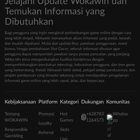
Jelajahi Update Wokawin dan
Temukan Informasi yang
Dibutuhkan
Bagi pengguna yang ingin mengikuti perkembangan game online dengan cara
yang lebih simpel, Wokawin menawarkan akses informasi yang padat, terarah,
dan mudah dipahami. Mulai dari update fitur, panduan penggunaan, event
bonus, hingga pembahasan Slot Gacor, seluruh informasi disusun agar
pengguna dapat memperoleh jawaban tanpa proses pencarian yang panjang.
Woka win terus mengembangkan kualitas kontennya dengan
mempertimbangkan perubahan teknologi, kebutuhan pengguna, dan tren game
yang berkembang. Kenali Wokawin lebih dekat, pelajari setiap panduannya, dan
jelajahi pembaruan yang tersedia sekarang untuk mendapatkan pengalaman
informasi game online yang lebih cepat, jelas, dan terpercaya.
Kebijaksanaan
Platform
Kategori
Dukungan
Komunitas
Tentang
Promosi
Hot
+628783
Whatsa
WOKAWIN
Games
1264573
pp
Loyalty
Responsible
Slots
Referral
Gambling
Live