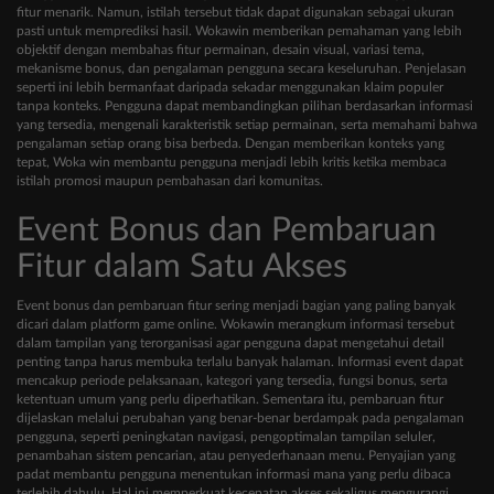
fitur menarik. Namun, istilah tersebut tidak dapat digunakan sebagai ukuran
pasti untuk memprediksi hasil. Wokawin memberikan pemahaman yang lebih
objektif dengan membahas fitur permainan, desain visual, variasi tema,
mekanisme bonus, dan pengalaman pengguna secara keseluruhan. Penjelasan
seperti ini lebih bermanfaat daripada sekadar menggunakan klaim populer
tanpa konteks. Pengguna dapat membandingkan pilihan berdasarkan informasi
yang tersedia, mengenali karakteristik setiap permainan, serta memahami bahwa
pengalaman setiap orang bisa berbeda. Dengan memberikan konteks yang
tepat, Woka win membantu pengguna menjadi lebih kritis ketika membaca
istilah promosi maupun pembahasan dari komunitas.
Event Bonus dan Pembaruan
Fitur dalam Satu Akses
Event bonus dan pembaruan fitur sering menjadi bagian yang paling banyak
dicari dalam platform game online. Wokawin merangkum informasi tersebut
dalam tampilan yang terorganisasi agar pengguna dapat mengetahui detail
penting tanpa harus membuka terlalu banyak halaman. Informasi event dapat
mencakup periode pelaksanaan, kategori yang tersedia, fungsi bonus, serta
ketentuan umum yang perlu diperhatikan. Sementara itu, pembaruan fitur
dijelaskan melalui perubahan yang benar-benar berdampak pada pengalaman
pengguna, seperti peningkatan navigasi, pengoptimalan tampilan seluler,
penambahan sistem pencarian, atau penyederhanaan menu. Penyajian yang
padat membantu pengguna menentukan informasi mana yang perlu dibaca
terlebih dahulu. Hal ini memperkuat kecepatan akses sekaligus mengurangi