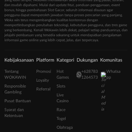
yang lebih simpel, Wokawin menawarkan akses informasi yang padat, terarah,
dan mudah dipahami. Mulai dari update fitur, panduan penggunaan, event
bonus, hingga pembahasan Slot Gacor, seluruh informasi disusun agar
pengguna dapat memperoleh jawaban tanpa proses pencarian yang panjang.
Woka win terus mengembangkan kualitas kontennya dengan
mempertimbangkan perubahan teknologi, kebutuhan pengguna, dan tren game
yang berkembang. Kenali Wokawin lebih dekat, pelajari setiap panduannya, dan
jelajahi pembaruan yang tersedia sekarang untuk mendapatkan pengalaman
informasi game online yang lebih cepat, jelas, dan terpercaya.
Kebijaksanaan
Platform
Kategori
Dukungan
Komunitas
Tentang
Promosi
Hot
+628783
Whatsa
WOKAWIN
Games
1264573
pp
Loyalty
Responsible
Slots
Referral
Gambling
Live
Pusat Bantuan
Casino
Syarat dan
Race
Ketentuan
Togel
Olahraga