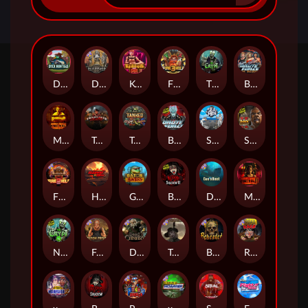
Duck Hunters
Deadwood R.I.P
Kenneth Must Die
Fire in the Hole 3
The Crypt
Brute Force: Alien Onslaught
Mental
Tombstone Slaughter
Tanked
Brute Force
Seamen
San Quentin 2: Death Row
Fire in the Hole 2
Highway to Hell
Gator Hunters
Blood & Shadow 2
Das xBoot
Mental 2
Nexus The Crypt
Folsom Prison
Dead Canary
Tombstone RIP
Beheaded
Road Rage