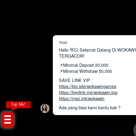
Yosi
Hallo 👋🏻 Selamat Datang Di WOKAW
TERGACOR!
📌Minimal Deposit 20.000
📌Minimal Withdraw 50.000
SAVE LINK VIP :
https://bio.site/wokawingames
https://heylink.me/wokawin.top
https://mez.ink/wokawin
Tap Me!
Ada yang bisa kami bantu kak ?