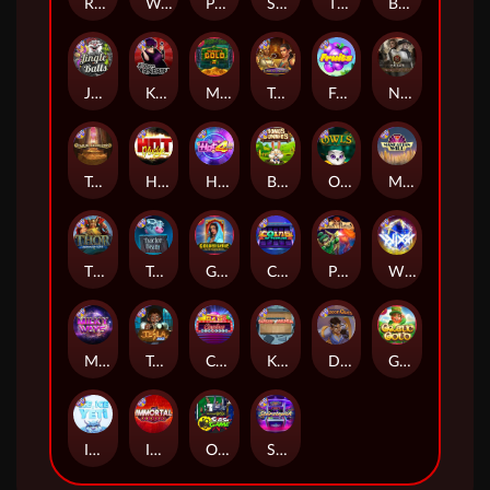
Remember Gulag
Walk of Shame
Poison Eve
Space Donkey
The Rave
Book Of Shadows
Jingle Balls
Karen Maneater
Monkey's Gold xPays
Tomb of Nefertiti
Fruits
Nexus Tombstone RIP
Tomb of Akhenaten
Hot Nudge
Hot 4 Cash
Bonus Bunnies
Owls
Manhattan Goes Wild
Thor: Hammer Time
Tractor Beam
Golden Genie And The Walking Wilds
Coins of Fortune
Pixies vs Pirates
WiXX
Milky Ways
Tesla Jolt
Casino Win Spin
Kitchen Drama: Sushi Mania
Dungeon Quest
Gaelic Gold
Ice Ice Yeti
Immortal Fruits
Outsourced: Slash Game
Starstruck