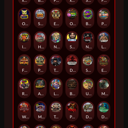
xWays Hoarder 2
Blood & Shadow
Punk Rocker 2
xWays Hoarder xSplit
Serial
Flight Mode
Outsourced
San Quentin xWays
El Pasa Gunfight xNudge
Outsourced: Payday
Brick Snake 2000
Punk Toilet
Infectious 5 xWays
Home of the Brave
Nine To Five
Stockholm Syndrome
Nexus Blood & Shadow
Loner
Fire In The Hole xBomb
Pearl Harbor
True Grit Redemption
Dead, Dead, or Deader
Skate or Die
Evil Goblins xBomb
Roadkill
Apocalypse Super xNudge
Land of the Free
Bangkok Hilton
Ugliest Catch
Misery Mining
Warrior Graveyard xNudge
Munchies
Tombstone No Mercy
Possessed
D Day
Disturbed