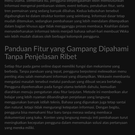
menu utama. Sementara itu, pengguna berpengalaman lebih membutuhkan
informasi mengenai pembaruan sistem, event terbaru, perubahan fitur, serta
tren permainan yang sedang banyak dibahas. Kedua kebutuhan tersebut
digabungkan ke dalam struktur konten yang seimbang. Informasi dasar tetap
mudah ditemukan, sedangkan pembahasan yang lebih mendalam ditempatkan
dalam bagian khusus agar tidak mengganggu proses membaca. Keahlian dalam
menyederhanakan informasi teknis menjadi bahasa sehari-hari membuat Woka
win lebih mudah diakses oleh berbagai kelompok pengguna.
Panduan Fitur yang Gampang Dipahami
Tanpa Penjelasan Ribet
Setiap fitur pada game online dapat memiliki fungsi dan mekanisme yang
berbeda. Tanpa panduan yang tepat, pengguna berpotensi melewatkan menu
penting atau salah memahami informasi yang ditampilkan. Wokawin membantu
mengatasi masalah tersebut melalui panduan yang dibuat secara bertahap.
Pengguna diperkenalkan pada fungsi utama terlebih dahulu, kemudian
diarahkan menuju pengaturan atau fitur lanjutan. Metode ini memberikan alur
belajar yang lebih nyaman dibandingkan penjelasan yang langsung
menggunakan banyak istilah teknis. Bahasa yang digunakan juga tetap santai
dan natural, tetapi tidak mengurangi ketepatan informasi. Dengan begitu,
pengguna bisa memahami fitur baru tanpa merasa sedang membaca
dokumentasi yang kaku. Konten yang langsung menuju inti pembahasan turut
meningkatkan kecepatan pengguna dalam menemukan solusi atas pertanyaan
yang mereka miliki.