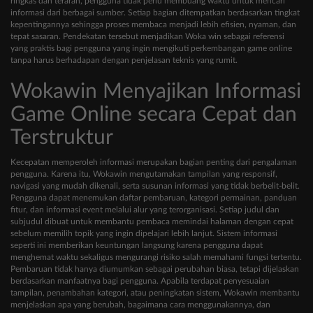
ringkas dan terarah, pengguna tidak perlu membuang waktu untuk mencari
informasi dari berbagai sumber. Setiap bagian ditempatkan berdasarkan tingkat
kepentingannya sehingga proses membaca menjadi lebih efisien, nyaman, dan
tepat sasaran. Pendekatan tersebut menjadikan Woka win sebagai referensi
yang praktis bagi pengguna yang ingin mengikuti perkembangan game online
tanpa harus berhadapan dengan penjelasan teknis yang rumit.
Wokawin Menyajikan Informasi
Game Online secara Cepat dan
Terstruktur
Kecepatan memperoleh informasi merupakan bagian penting dari pengalaman
pengguna. Karena itu, Wokawin mengutamakan tampilan yang responsif,
navigasi yang mudah dikenali, serta susunan informasi yang tidak berbelit-belit.
Pengguna dapat menemukan daftar pembaruan, kategori permainan, panduan
fitur, dan informasi event melalui alur yang terorganisasi. Setiap judul dan
subjudul dibuat untuk membantu pembaca memindai halaman dengan cepat
sebelum memilih topik yang ingin dipelajari lebih lanjut. Sistem informasi
seperti ini memberikan keuntungan langsung karena pengguna dapat
menghemat waktu sekaligus mengurangi risiko salah memahami fungsi tertentu.
Pembaruan tidak hanya diumumkan sebagai perubahan biasa, tetapi dijelaskan
berdasarkan manfaatnya bagi pengguna. Apabila terdapat penyesuaian
tampilan, penambahan kategori, atau peningkatan sistem, Wokawin membantu
menjelaskan apa yang berubah, bagaimana cara menggunakannya, dan