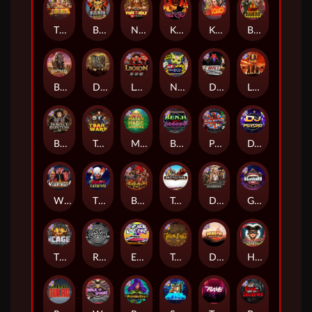
The Border
Bushido Way xNudge
Nexus Fire In The Hole xBomb
Kill Em All
Kiss My Chainsaw
Blood Diamond
Buffalo Hunter
Dead Men Walking
Legion X
Nexus Outsourced
Devil's Crossroad
Little Bighorn
Bounty Hunters xNudge®
Tsar Wars
Mayan Magic Wildfire
Benji Killed in Vegas
Punk Rocker
DJ Psycho
Whacked
The Creepy Carnival
Barbarian Fury
Tombstone
Deadwood xNudge
Gluttony
The Cage
Rock Bottom
East Coast Vs West Coast
True kult
Dragon Tribe
Harlequin Carnival