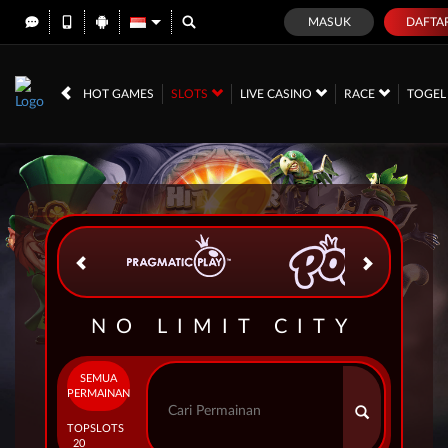
MASUK
DAFTA
IDR
12,688,757,
HOT GAMES
SLOTS
LIVE CASINO
RACE
TOGE
NO LIMIT CITY
SEMUA
PERMAINAN
TOP
SLOTS
20